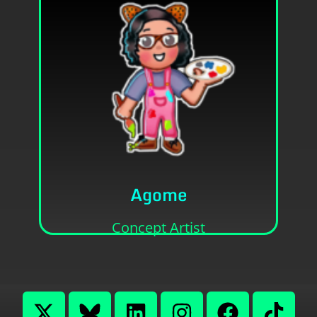
Contato
grande fã de criar design de personagens.
Eu sou a Agome, uma micro artista e
Agome
• Ela/Dela
• Yasmin Maria Jacyntho Silva
Concept Artist