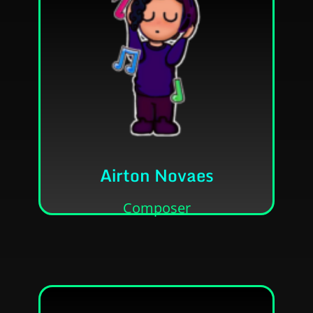
Contato
tudo e co-fundador da ZNT Prod.
Compositor, designer, quebra-galho de
Airton Novaes
• Qualquer Pronome.
• Airton Novaes de Jesus
Composer