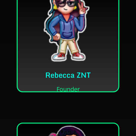
Contato
Fundadora da ZNT Prod.
os outros cargos possíveis de se ter.
Diretora, escritora, programadora e todos
Rebecca ZNT
• Ela/Dela
• Rebecca Diniz
Founder