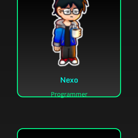
Programador e designer.
Nexo
• Ele/Dele
• Jonathan Robert Muniz de Lucena
Programmer