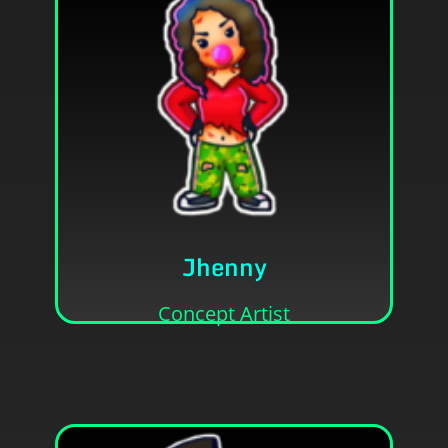
personagens que não saíram do texto.
vezes dou corpo e cara para alguns
Sou a Jhenny, faço concepts, rabiscos e as
Jhenny
• Ela/Dela
• Jhennifer Lisboa Hermínio
Concept Artist