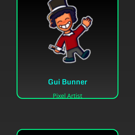
Contato
Sou artista (eu acho).
Gui Bunner
• Ele/Dele
• Guilherme Novaes Sampaio
Pixel Artist